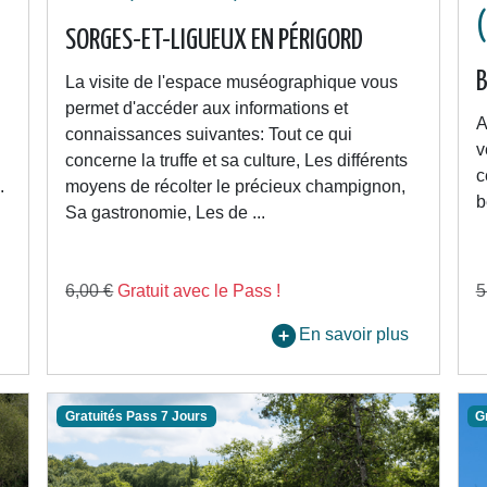
SORGES-ET-LIGUEUX EN PÉRIGORD
B
La visite de l'espace muséographique vous
permet d'accéder aux informations et
A
connaissances suivantes: Tout ce qui
v
concerne la truffe et sa culture, Les différents
c
.
moyens de récolter le précieux champignon,
b
Sa gastronomie, Les de ...
6,00 €
Gratuit avec le Pass !
5
En savoir plus
Gratuités Pass 7 Jours
G