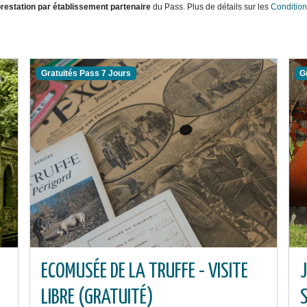
 prestation par établissement partenaire
du Pass. Plus de détails sur les
Condition
Gratuités Pass 7 Jours
G
ECOMUSÉE DE LA TRUFFE - VISITE
J
LIBRE (GRATUITÉ)
S